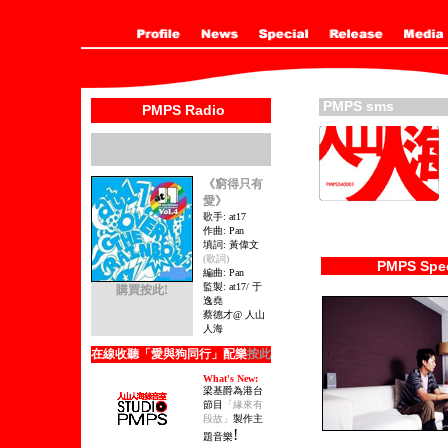
PMPS sms
PMPS Radio
《窮得只有
愛》
歌手: at17
作曲: Pan
填詞: 黃偉文
(歌詞)
PMPS Spec
編曲: Pan
監製: at17/ 于
購買按此!
逸堯
蔡德才@ 人山
人海
在線收聽「愛與狗同行」配樂
按此
What's New:
梁基爵為港台
節目
「緣來有
段故」
製作主
!
題音樂